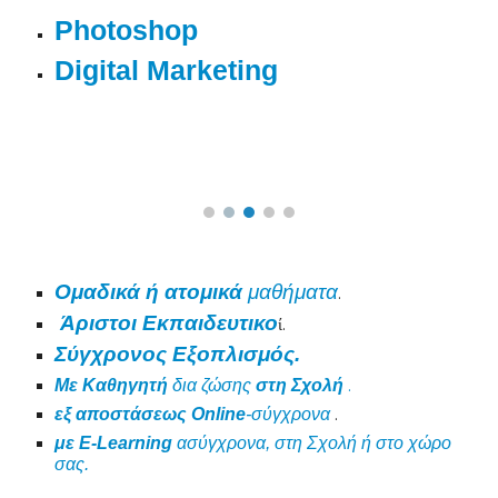
Photoshop
Digital Marketing
Ομαδικά ή ατομικά
μαθήματα
.
Άριστο
ι
Εκπαιδευτικο
ί.
Σύγχρονος Εξοπλισμός.
Με Kαθηγητή
δια ζώσης
στη Σχολή
.
εξ αποστάσεως Οnline
-σύγχρονα
.
με
E-Learning
ασύγχρονα, στη Σχολή ή στο χώρο
σας.