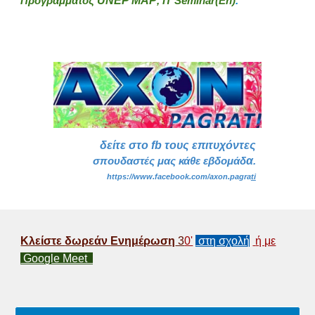
UNEP MAP
Προγράμματος
, IT Seminar(En)
.
δείτε
στο
fb
τους επιτυχόντες
α
σπουδαστές μας κάθε εβδομάδ
.
https://www.facebook.com/axon.pagra
ti
Κλείστε
δωρεάν
Ενημέρωση
3
0'
στη σχολή
ή με
Google Meet