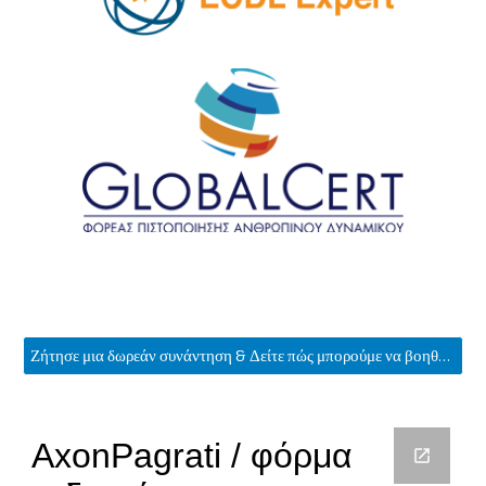
Ζήτησε μια δωρεάν συνάντηση & Δείτε πώς μπορούμε να βοηθήσουμε. 2107291241,43