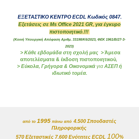
ΕΞΕΤΑΣΤΙΚΟ ΚΕΝΤΡΟ
ECDL
Κωδικός
0847.
Εξετ
ά
σ
εις
σ
ε
Ms Office 2021
GR
,
για
έγκυρο
πιστοποιητικό
.
!!!
(
Κοινή Υπουργική Απόφαση Αριθμ. 33198/Κ6/2023, ΦΕΚ 1961/Β/27-3-
2023)
>
Κ
άθε εβδομάδα στη σχολή μας
> Άμεσα
αποτελέσματα & έκδοση πιστοποιητικού
,
>
Εύκολα, Γρήγορα & Οικονομικά
για
ΑΣΕΠ ή
ιδιωτικό τομέα
.
1995
4.
50
0
Σπουδαστές
από το
πάνω
από
Πληροφορικής
100
5
7
0
Εξεταστικές
7.
6
00
Ενότητες ECDL
%