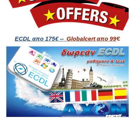
ECDL απο 1
7
5€
--
Globalcert απο 99
€