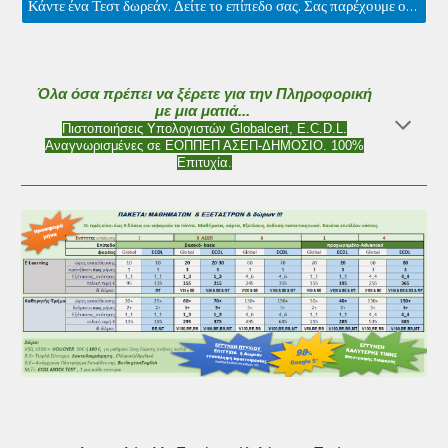
Κάντε ένα Τεστ δωρεάν. Δείτε το επίπεδο σας. Σας παρέχουμε ολοκληρωμένο πλάνο για να επιτύχετε & εσείς τους στόχους σας.
Όλα όσα πρέπει να ξέρετε για την Πληροφορική
με μια ματιά...
Πιστοποιήσεις Υπολογιστών Globalcert, E.C.D.L.
Αναγνωρισμένες
σε
ΕΟΠΠΕΠ ΑΣΕΠ-ΔΗΜΟΣΙΟ
. 100%
Επιτυχία.