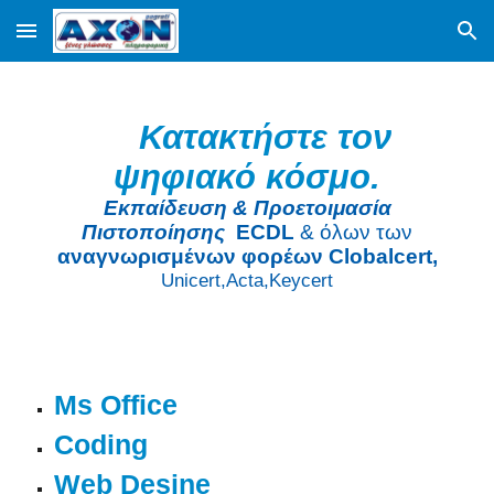
Skip to main content
Skip to navigation
Κατακτήστε τον
ψηφιακό κόσμο
.
Εκπαίδευση & Προετοιμασία
Πιστοποίησης
ECDL
&
όλ
ων των
αναγνωρισμένων φορέων Clobalcert,
Unicert,Acta,Keycert
M
s
Office
Coding
Web Desine