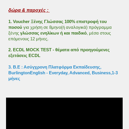
δώρα & παροχές :
1
.
Voucher Ξένης Γλώσσας
100% επιστροφή του
ποσού
για χρήση σε 8μηνο(ή αναλογικά) πρόγραμμα
ξένης
γλώσσας ενηλίκων ή και παιδικό
, μέσα στους
επόμενους 12 μήνες.
2
. ECDL MOCK TEST - θέματα από προηγούμενες
εξετάσεις ECDL
3.
Β.Ε : Ασύγχρονη Πλατφόρμα Εκπαίδευσης,
BurlingtonEnglish - Everyday, Advanced, Business,1-3
μήνες