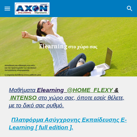
Skip to main content
Skip to navigation
Elearning στο χώρο σας
Μαθήματα
Elearning
@HOME FLEXY
&
INTENSO
στο
χώρο
σας, όποτε εσείς θέλετε,
με το δικό σας ρυθμό.
Πλατφόρμα Ασύγχρονης Εκπαίδευσης E-
Learning [
f
ull edition ].