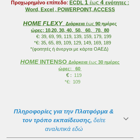
1
ς
4
Προχωρημένο επίπεδο:
ECDL
έω
ενότητες :
Word, Excel , POWERPOINT, ACCESS
HOME FLEXY
Διάρκεια
έως
90
ημέρες
ώρες: 10,20, 30, 40, 50, 60, 70, 80
€
:
39, 69, 99, 119,
139,
159, 179,
199
*
€:
35, 65, 89, 109, 129, 149, 169, 189
*
(φοιτητές ή άνεργοι με κάρτα ΟΑΕΔ)
HOME
INTENSO
Διάρκεια
έως
30 ημέρες
ώρες: 60
€
:
119
*
€
: 109
Πληροφορίες για την Πλατφόρμα &
τον τρόπο εκπαίδευσης,
δείτε
α
ναλυτικά
εδώ