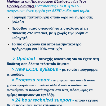
Μαθήματα και Προετοιμασία Εξετάσεων (
με
Τεστ
Προσομοίωσης)
Πιστοποίησης
ECDL
ή άλλου
αναγνωρισμένου φορέα
για
ΑΣΕΠ ή ιδιωτικό τομέα.
Γ
ρήγορη πιστοποίηση όποια ώρα και ημέρα σας
βολεύει.
Πρόσβαση από οποιονδήποτε υπολογιστή με
σύνδεση στο internet, με ή χωρίς την βοήθεια
καθηγητή.
Το πιο σύγχρονο και αποτελεσματικότερο
πρόγραμμα για 100% επιτυχία.
> Updated -
συνεχής ανανέωση για να έχετε στη
διάθεση σας όλα τα τελευταία θέματα.
> New ECDL syllabus -
με το νέο πρόγραμμα
σπουδών.
> Progress report
-
ενημέρωση για πότε & πόσο
χρόνο αφιερώσατε συνολικά αλλά & ανά εκπαιδευτικό
αντικείμενο, τι ποσοστά πήρατε στα τεστ, πόσες ώρες και
ημέρες απομένουν για την λήξη.
> 24 hour technical support -
όποιο τεχνικό
θέμα προκύψει, είστε καλυμμένοι.