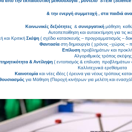
σα από την εκπαιδευτική μεθοδολογία ,
μοντέλο
STEM (Science 
& την ενεργή συμμετοχή , στα παιδιά αν
Κοινωνικές δεξιότητες
&
συνεργατική
μάθηση καθώ
Αυτοπεποίθηση και αυτοεκτίμηση για τις ικ
ή και Κριτική
Σκέψη
( σχέδιο κατασκευής – προγραμματισμός – δοκ
Φαντασία
στη δημιουργία ( χρόνος –χώρος – 
Επίλυση
προβλημάτων και προκλ
Αλγοριθμικός τρόπος σκέψης
τηρητικότητα & Αντίληψη
( εντοπισμός & επίλυση προβλημάτων 
Καλλιτεχνικά ερεθίσματα
Καινοτομία
και νέες ιδέες ( έρευνα για νέους τρόπους κα
θουσιασμός
για Μάθηση (Παροχή κινήτρων για μελέτη και ενασχόλη