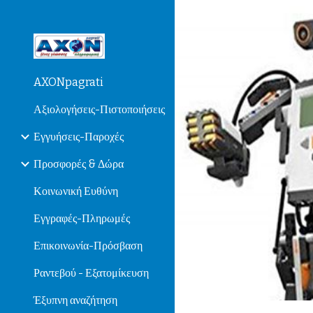
Sk
AXONpagrati
Αξιολογήσεις-Πιστοποιήσεις
Εγγυήσεις-Παροχές
Προσφορές & Δώρα
Κοινωνική Ευθύνη
Εγγραφές-Πληρωμές
Επικοινωνία-Πρόσβαση
Ραντεβού - Εξατομίκευση
Έξυπνη αναζήτηση