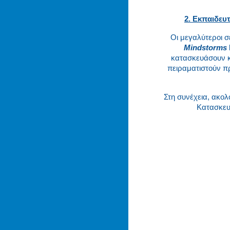
2. Εκπαιδευ
Οι μεγαλύτεροι σ
Mindstorms
κατασκευάσουν κ
πειραματιστούν π
Στη συνέχεια, ακολ
Κατασκευά