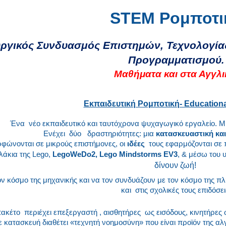
STEM Ρομποτι
ργικός Συνδυασμός Επιστημών, Τεχνολογία
Προγραμματισμού
.
Μαθήματα και στα Αγγλι
Εκπαιδευτική Ρομποτική- Education
Ένα νέο εκπαιδευτικό και ταυτόχρονα ψυχαγωγικό εργαλείο. Μι
Ενέχει δύο δραστηριότητες: μια
κατασκευαστική και
φώνονται σε μικρούς επιστήμονες, οι
ιδέες
τους εφαρμόζονται σε 
άκια της Lego,
LegoWeDo2, Lego Mindstorms EV3
, & μέσω του 
δίνουν ζωή!
ν κόσμο της μηχανικής και να τον συνδυάζουν με τον κόσμο της π
και στις σχολικές τους επιδόσει
πακέτο περιέχει επεξεργαστή , αισθητήρες ως εισόδους, κινητήρες 
 κατασκευή διαθέτει «τεχνητή νοημοσύνη» που είναι προϊόν της 