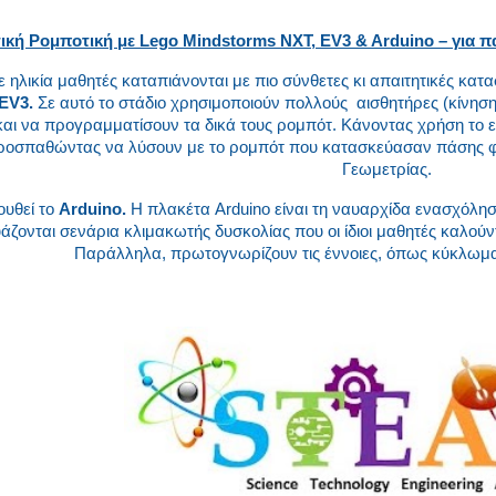
τική Ρομποτική με Lego Mindstorms NXT, EV3 & Arduino – για π
ε ηλικία μαθητές καταπιάνονται με πιο σύνθετες κι απαιτητικές κα
EV3.
Σε αυτό το στάδιο χρησιμοποιούν πολλούς αισθητήρες (κίνηση
αι να προγραμματίσουν τα δικά τους ρομπότ. Κάνοντας χρήση το ε
ροσπαθώντας να λύσουν με το ρομπότ που κατασκεύασαν πάσης φύ
Γεωμετρίας.
ουθεί το
Arduino.
Η πλακέτα Arduino είναι τη ναυαρχίδα ενασχόλη
ζονται σενάρια κλιμακωτής δυσκολίας που οι ίδιοι μαθητές καλού
Παράλληλα, πρωτογνωρίζουν τις έννοιες, όπως κύκλωμα, 