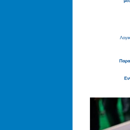
μέ
Λογικ
Παρα
Εν