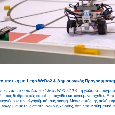
Ρομποτική με Lego WeDo2 & Δημιουργικός Προγραμματισμ
μοποιώντας
το εκπαιδευτικό Υλικό , WeDo 2.0 &
τη γλώσσα προγραμμ
κές τους διαδραστικές ιστορίες, παιχνίδια και κινούμενα σχέδια. Έτσ
λιεργήσουν την αλγοριθμική τους σκέψη. Μέσω αυτής της πολύτιμη
γνωριμία με τους επιστημονικούς χώρους, όπως τα Μαθηματικά, τ