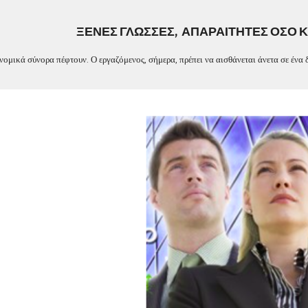
ip to main content
Skip to navigat
ΞΕΝΕΣ ΓΛΩΣΣΕΣ
,
ΑΠΑΡΑΙΤΗΤΕΣ ΟΣΟ Κ
νομικά σύνορα πέφτουν. Ο εργαζόμενος, σήμερα, πρέπει να αισθάνεται άνετα σε ένα δ