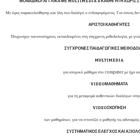
ΜΟΝΑΔΙΚΟ! ΑΓΓΛΙΚΑ ΜΕ MULTIMEDIA & ΚΑΘΗΓΗΤΗ ΧΩΡΙΣ 
Με ώρες παρακολούθησης και ύλη που διαλέγει ο ενδιαφερόμενος. Για όσους δεν
ΑΡΙΣΤΟΙ ΚΑΘΗΓΗΤΕΣ
Πτυχιούχοι πανεπιστημίου, εκπαιδευμένοι στη σύγχρονη μεθοδολογία, με γν
ΣΥΓΧΡΟΝΕΣ ΠΑΙΔΑΓΩΓΙΚΕΣ ΜΕΘΟΔΟ
MULTIMEDIA
για ατομικό μάθημα στο computer με ήχο κα
VIDEOΜΑΘΗΜΑΤΑ
για τη μεταφορά αυθεντικών διαλόγων στην
VIDEOΣΚΟΠΗΣΗ
των μαθημάτων, για να εντοπίζει ο μαθητής τις αδυναμίες κ
ΣΥΣΤΗΜΑΤΙΚΟΣ ΕΛΕΓΧΟΣ ΚΑΙ ΑΞΙΟΛ