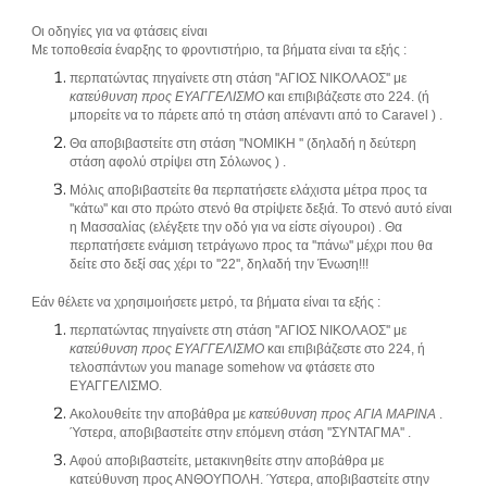
Οι οδηγίες για να φτάσεις είναι
Με τοποθεσία έναρξης το φροντιστήριο, τα βήματα είναι τα εξής :
περπατώντας πηγαίνετε στη στάση ''ΑΓΙΟΣ ΝΙΚΟΛΑΟΣ'' με
κατεύθυνση προς ΕΥΑΓΓΕΛΙΣΜΟ
και επιβιβάζεστε στο 224. (ή
μπορείτε να το πάρετε από τη στάση απέναντι από το Caravel ) .
Θα αποβιβαστείτε στη στάση ''ΝΟΜΙΚΗ '' (δηλαδή η δεύτερη
στάση αφολύ στρίψει στη Σόλωνος ) .
Μόλις αποβιβαστείτε θα περπατήσετε ελάχιστα μέτρα προς τα
''κάτω'' και στο πρώτο στενό θα στρίψετε δεξιά. Το στενό αυτό είναι
η Μασσαλίας (ελέγξετε την οδό για να είστε σίγουροι) . Θα
περπατήσετε ενάμιση τετράγωνο προς τα ''πάνω'' μέχρι που θα
δείτε στο δεξί σας χέρι το ''22'', δηλαδή την Ένωση!!!
Εάν θέλετε να χρησιμοιήσετε μετρό, τα βήματα είναι τα εξής :
περπατώντας πηγαίνετε στη στάση ''ΑΓΙΟΣ ΝΙΚΟΛΑΟΣ'' με
κατεύθυνση προς ΕΥΑΓΓΕΛΙΣΜΟ
και επιβιβάζεστε στο 224, ή
τελοσπάντων you manage somehow να φτάσετε στο
ΕΥΑΓΓΕΛΙΣΜΟ.
Ακολουθείτε την αποβάθρα με
κατεύθυνση προς ΑΓΙΑ ΜΑΡΙΝΑ
.
Ύστερα, αποβιβαστείτε στην επόμενη στάση ''ΣΥΝΤΑΓΜΑ'' .
Αφού αποβιβαστείτε, μετακινηθείτε στην αποβάθρα με
κατεύθυνση προς ΑΝΘΟΥΠΟΛΗ. Ύστερα, αποβιβαστείτε στην