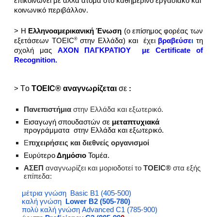
επικοινωνεί με άλλα άτομα στο καθημερινό εργασιακό και
κοινωνικό περιβάλλον.
>
Η
Ελληνοαμερικανική Ένωση
(ο επίσημος φορέας των
®
εξετάσεων TOEIC
στην Ελλάδα) και έχει
βραβεύσε
ι
τη
σχολή μας
ΑΧΟΝ ΠΑΓΚΡΑΤΙΟΥ
με Certificate of
Recognition.
Τ
ο
TOEIC® αναγνωρίζεται
σε
>
:
Πανεπιστήμια
στην Ελλάδα και εξωτερικό.
Ει
σαγωγή σπουδαστών σε
μεταπτυχιακά
προγράμματα στην Ελλάδα και εξωτερικό.
Ε
πιχειρήσεις και διεθνείς οργανισμοί
Ε
υρύτερο
Δημόσιο
Τομέα.
ΑΣΕΠ
αναγνωρίζει και μοριοδοτεί το
ΤΟΕΙC®
στα εξής
επίπεδα:
μέτρια γνώση Basic
B1
(405-500)
καλή γνώση
Lower Β2
(505-780)
πολύ καλή γνώση Advanced
C1
(785-900)