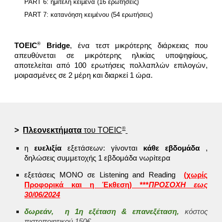
PART 6: ημιτελή κείμενα (16 ερωτήσεις)
PART 7: κατανόηση κειμένου (54 ερωτήσεις)
®
TOEIC
Bridge
, ένα τεστ μικρότερης διάρκειας που
απευθύνεται σε μικρότερης ηλικίας υποψηφίους,
αποτελείται από 100 ερωτήσεις πολλαπλών επιλογών,
μοιρασμένες σε 2 μέρη και διαρκεί 1 ώρα.
®
>
Πλεονεκτήματα
του TOEIC
η
ευελιξία
εξετάσεων: γίνονται
κάθε εβδομάδα
,
δηλώ
σεις
συμμετοχής 1 εβδομάδα νωρίτερα
εξετάσεις ΜΟΝΟ σε Listening and Reading
(χωρίς
Προφορικά και η Έκθεση) ***
ΠΡΟΣΟΧΗ εως
30/06/2024
δωρεάν, η 1η εξέταση & επανεξέταση,
κόστος
πιστοποιητικού 150€.