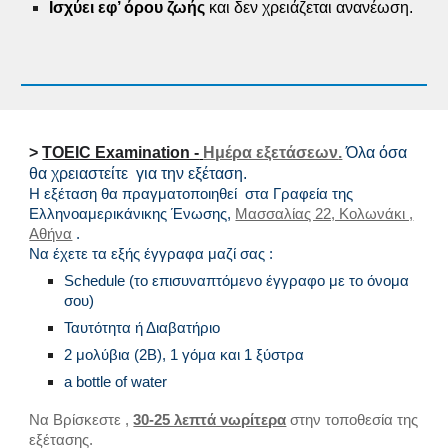
Ι
σχύει εφ’ όρου ζωής
και δεν χρειάζεται ανανέωση.
>
TOEIC Examination -
Η
μέρα εξετάσεων
.
Όλα όσα
θα χρειαστείτε για την εξέταση
.
Η εξέταση θα πραγματοποιηθεί στα Γραφεία της
Ελληνοαμερικάνικης Ένωσης,
Μασσαλίας 22, Κολωνάκι ,
Αθήνα
.
Ν
α έχετε τα εξής έγγραφα μαζί σας :
Schedule (το επισυναπτόμενο έγγραφο με το όνομα
σου)
Ταυτότητα ή Διαβατήριο
2 μολύβια (2Β), 1 γόμα και 1 ξύστρα
a bottle of water
Να Βρίσκεστε ,
30-25 λεπτά νωρίτερα
στην τοποθεσία της
εξέτασης.